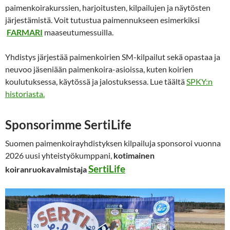
paimenkoirakurssien, harjoitusten, kilpailujen ja näytösten
järjestämistä. Voit tutustua paimennukseen esimerkiksi
FARMARI
maaseutumessuilla.
Yhdistys järjestää paimenkoirien SM-kilpailut sekä opastaa ja
neuvoo jäseniään paimenkoira-asioissa, kuten koirien
koulutuksessa, käytössä ja jalostuksessa. Lue täältä
SPKY:n
historiasta.
Sponsorimme SertiLife
Suomen paimenkoirayhdistyksen kilpailuja sponsoroi vuonna
2026 uusi yhteistyökumppani,
kotimainen
SertiLife
koiranruokavalmistaja