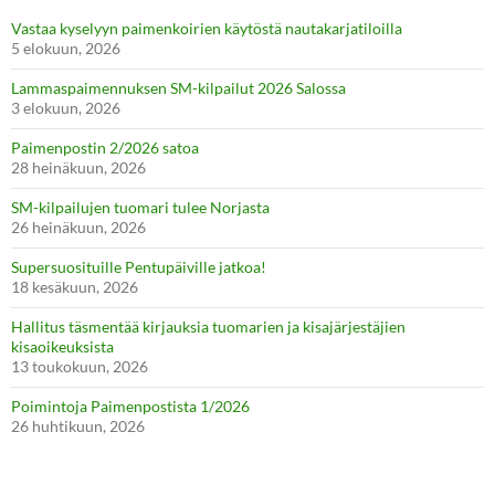
Vastaa kyselyyn paimenkoirien käytöstä nautakarjatiloilla
5 elokuun, 2026
Lammaspaimennuksen SM-kilpailut 2026 Salossa
3 elokuun, 2026
Paimenpostin 2/2026 satoa
28 heinäkuun, 2026
SM-kilpailujen tuomari tulee Norjasta
26 heinäkuun, 2026
Supersuosituille Pentupäiville jatkoa!
18 kesäkuun, 2026
Hallitus täsmentää kirjauksia tuomarien ja kisajärjestäjien
kisaoikeuksista
13 toukokuun, 2026
Poimintoja Paimenpostista 1/2026
26 huhtikuun, 2026