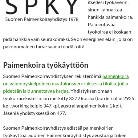
itsellesi työkaverin,
sinun kannattaa
hankkia paimenkoira.
Paimentavaa
työkoiraa ei koskaan
pidä hankkia vain seurakoiraksi. Se on energinen eläin, jolla on
pakonomainen tarve saada tehdä töitä.
Paimenkoira työkäyttöön
Suomen Paimenkoirayhdistyksen rekisteröimä
paimenkoira
on vähennyskelpoinen maatalousverotuksessa tiloilla, joilla
pidetään laidunnettavaa karjaa.
Yhdistyksen omaan
työkoirarekisteriin on merkitty 3272 koiraa (bordercollie 2925
kpl, working kelpie 347 kpl, australianpaimenkoira 1 kpl).
Jäseniä yhdistyksessä on 497.
Suomen Paimenkoirayhdistys edistää paimenkoirien
työkäyttöä. Suomen Paimenkoirayhdistys avustaa ja tukee