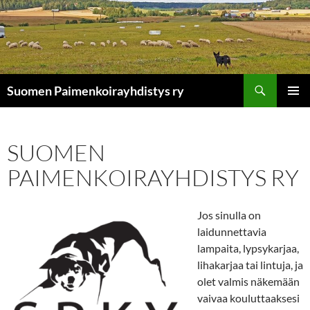
Siirry
sisältöön
Etsi
Suomen Paimenkoirayhdistys ry
ENSISIJ
VALIKK
SUOMEN
PAIMENKOIRAYHDISTYS RY
Jos sinulla on
laidunnettavia
lampaita, lypsykarjaa,
lihakarjaa tai lintuja, ja
olet valmis näkemään
vaivaa kouluttaaksesi