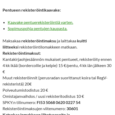
Pentueen rekisteröintikaavake:
Kaavake pentuerekisteröintiä varten.
Sopimuspohja pentujen kaupasta.
Maksakaa
rekisteröintimaksu
ja laittakaa
kuitti
liitteeksi
rekisteröintilomakkeen matkaan.
Rekisteröintimaksut:
Kantakirjaohjesäännön mukaiset pentueet, rekisteröity ennen
4 kk ikää (bordercollie ja kelpie) 15 €/pentu, 4 kk iän jälkeen 30
€
Muut rekisteröinnit (perusradan suorittanut koira tai RegV-
rekisteristä) 20€
Polveutumistodistus 20 €
Omistajanvaihdos / uusi rekisteritodistus 10 €
SPKY:n tilinumero:
FI53 5068 0620 0227 54
Rekisteröintimaksujen viitenumero:
30601
Katsokaa lomakkeen lähetysosoite ja