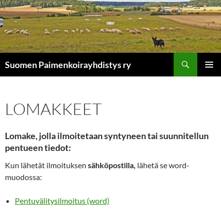
Siirry
sisältöön
Etsi
Suomen Paimenkoirayhdistys ry
ENSISIJ
VALIKK
LOMAKKEET
Lomake, jolla ilmoitetaan syntyneen tai suunnitellun
pentueen tiedot:
Kun lähetät ilmoituksen
sähköpostilla,
lähetä se word-
muodossa:
Pentuvälitysilmoitus (word)