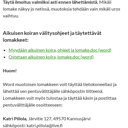
Täytä ilmoitus valmiiksi asti ennen lähettämistä.
Mikäli
lomake näkyy jo netissä, muutoksia tehdään vain mikäli uros
vaihtuu.
Aikuisen koiran välitysohjeet ja täytettävät
lomakkeet:
Myydään aikuinen koira, ohjeet ja lomake.doc (word)
Ostetaan aikuinen koira, lomake.doc (word)
Huom!
Word muotoisen lomakkeen voit täyttää tietokoneellasi ja
lähettää sen pentuvälittäjälle sähköpostin liitteenä.
Lomakkeen voit myös tulostaa ja täyttää käsin ja postittaa
pentuvälittäjälle osoitteeseen:
Katri Piilola,
Järvitie 127, 49570 Kannusjärvi
sähköposti: katri.piilola@live.fi