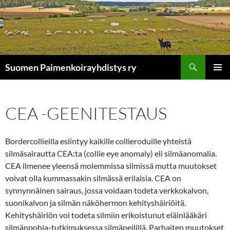
Siirry
sisältöön
Etsi
Suomen Paimenkoirayhdistys ry
ENSISIJ
VALIKK
CEA -GEENITESTAUS
Bordercollieilla esiintyy kaikille collieroduille yhteistä
silmäsairautta CEA:ta (collie eye anomaly) eli silmäanomalia.
CEA ilmenee yleensä molemmissa silmissä mutta muutokset
voivat olla kummassakin silmässä erilaisia. CEA on
synnynnäinen sairaus, jossa voidaan todeta verkkokalvon,
suonikalvon ja silmän näköhermon kehityshäiriöitä.
Kehityshäiriön voi todeta silmiin erikoistunut eläinlääkäri
silmänpohja-tutkimuksessa silmäpeilillä. Parhaiten muutokset