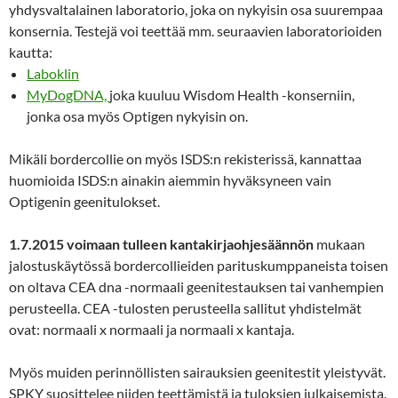
yhdysvaltalainen laboratorio, joka on nykyisin osa suurempaa
konsernia. Testejä voi teettää mm. seuraavien laboratorioiden
kautta:
Laboklin
MyDogDNA,
joka kuuluu Wisdom Health -konserniin,
jonka osa myös Optigen nykyisin on.
Mikäli bordercollie on myös ISDS:n rekisterissä, kannattaa
huomioida ISDS:n ainakin aiemmin hyväksyneen vain
Optigenin geenitulokset.
1.7.2015 voimaan tulleen kantakirjaohjesäännön
mukaan
jalostuskäytössä bordercollieiden parituskumppaneista toisen
on oltava CEA dna -normaali geenitestauksen tai vanhempien
perusteella. CEA -tulosten perusteella sallitut yhdistelmät
ovat: normaali x normaali ja normaali x kantaja.
Myös muiden perinnöllisten sairauksien geenitestit yleistyvät.
SPKY suosittelee niiden teettämistä ja tuloksien julkaisemista.