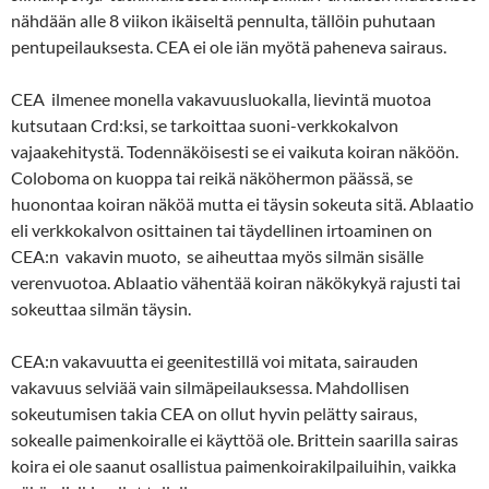
nähdään alle 8 viikon ikäiseltä pennulta, tällöin puhutaan
pentupeilauksesta. CEA ei ole iän myötä paheneva sairaus.
CEA ilmenee monella vakavuusluokalla, lievintä muotoa
kutsutaan Crd:ksi, se tarkoittaa suoni-verkkokalvon
vajaakehitystä. Todennäköisesti se ei vaikuta koiran näköön.
Coloboma on kuoppa tai reikä näköhermon päässä, se
huonontaa koiran näköä mutta ei täysin sokeuta sitä. Ablaatio
eli verkkokalvon osittainen tai täydellinen irtoaminen on
CEA:n vakavin muoto, se aiheuttaa myös silmän sisälle
verenvuotoa. Ablaatio vähentää koiran näkökykyä rajusti tai
sokeuttaa silmän täysin.
CEA:n vakavuutta ei geenitestillä voi mitata, sairauden
vakavuus selviää vain silmäpeilauksessa. Mahdollisen
sokeutumisen takia CEA on ollut hyvin pelätty sairaus,
sokealle paimenkoiralle ei käyttöä ole. Brittein saarilla sairas
koira ei ole saanut osallistua paimenkoirakilpailuihin, vaikka