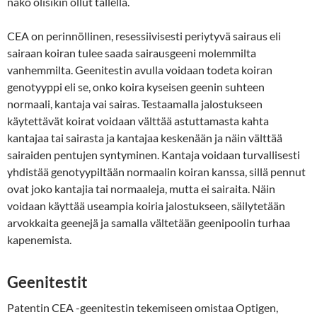
näkö olisikin ollut tallella.
CEA on perinnöllinen, resessiivisesti periytyvä sairaus eli
sairaan koiran tulee saada sairausgeeni molemmilta
vanhemmilta. Geenitestin avulla voidaan todeta koiran
genotyyppi eli se, onko koira kyseisen geenin suhteen
normaali, kantaja vai sairas. Testaamalla jalostukseen
käytettävät koirat voidaan välttää astuttamasta kahta
kantajaa tai sairasta ja kantajaa keskenään ja näin välttää
sairaiden pentujen syntyminen. Kantaja voidaan turvallisesti
yhdistää genotyypiltään normaalin koiran kanssa, sillä pennut
ovat joko kantajia tai normaaleja, mutta ei sairaita. Näin
voidaan käyttää useampia koiria jalostukseen, säilytetään
arvokkaita geenejä ja samalla vältetään geenipoolin turhaa
kapenemista.
Geenitestit
Patentin CEA -geenitestin tekemiseen omistaa Optigen,