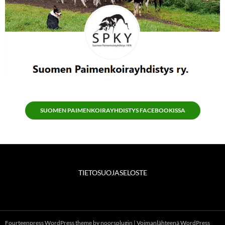
SUOMEN PAIMENKOIRAYHDISTYS FACEBOOKISSA
TIETOSUOJASELOSTE
Fourteenpress WordPress theme by
noorsplugin
|
Voimanlähteenä WordPress