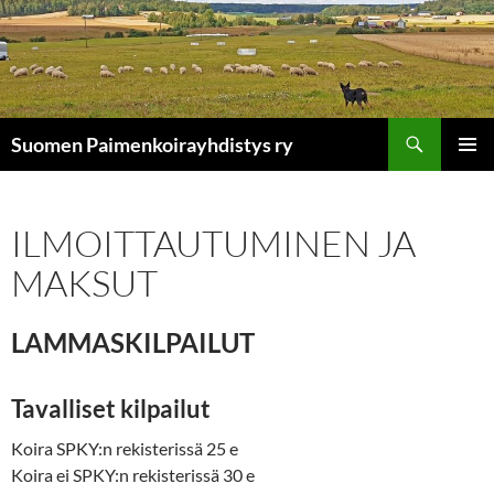
Siirry
sisältöön
Etsi
Suomen Paimenkoirayhdistys ry
ENSISIJ
VALIKK
ILMOITTAUTUMINEN JA
MAKSUT
LAMMASKILPAILUT
Tavalliset kilpailut
Koira SPKY:n rekisterissä 25 e
Koira ei SPKY:n rekisterissä 30 e