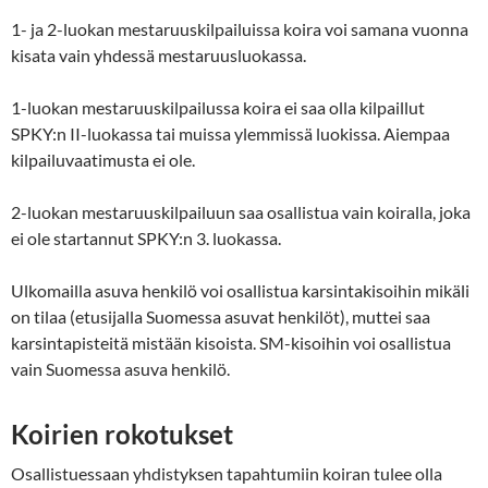
1- ja 2-luokan mestaruuskilpailuissa koira voi samana vuonna
kisata vain yhdessä mestaruusluokassa.
1-luokan mestaruuskilpailussa koira ei saa olla kilpaillut
SPKY:n II-luokassa tai muissa ylemmissä luokissa. Aiempaa
kilpailuvaatimusta ei ole.
2-luokan mestaruuskilpailuun saa osallistua vain koiralla, joka
ei ole startannut SPKY:n 3. luokassa.
Ulkomailla asuva henkilö voi osallistua karsintakisoihin mikäli
on tilaa (etusijalla Suomessa asuvat henkilöt), muttei saa
karsintapisteitä mistään kisoista. SM-kisoihin voi osallistua
vain Suomessa asuva henkilö.
Koirien rokotukset
Osallistuessaan yhdistyksen tapahtumiin koiran tulee olla