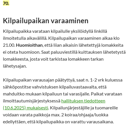
70.
Kilpailupaikan varaaminen
Kilpailupaikka varataan kilpailulle yksilöidyllä linkillä
ilmoitetulla aikavälillä. Kilpailupaikan varaaminen alkaa klo
21.00.
Huomioithan
, että liian aikaisin lähetettyjä lomakkeita
ei oteta huomioon. Saat paluuviestillä kuittauksen lähetetystä
lomakkeesta, josta voit tarkistaa lomakkeen tarkan
lähetysajan.
Kilpailupaikan varausajan päätyttyä, saat n. 1-2 vrk kuluessa
sähköpostitse vahvistuksen kilpailuvastaavalta, että
mahduitko mukaan kilpailuun tai varasijalle. Paikat varataan
ilmoittautumisjärjestyksessä
hallituksen tiedotteen
(10.6.2025) mukaisesti
. Kilpailunjärjestäjille ja tuomareille
voidaan varata paikkoja max. 2 koiraa/ohjaaja/luokka
edellyttäen, että kilpailupaikka on varattu varausaikana.