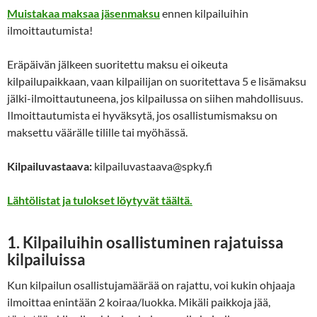
Muistakaa maksaa jäsenmaksu
ennen kilpailuihin
ilmoittautumista!
Eräpäivän jälkeen suoritettu maksu ei oikeuta
kilpailupaikkaan, vaan kilpailijan on suoritettava 5 e lisämaksu
jälki-ilmoittautuneena, jos kilpailussa on siihen mahdollisuus.
Ilmoittautumista ei hyväksytä, jos osallistumismaksu on
maksettu väärälle tilille tai myöhässä.
Kilpailuvastaava:
kilpailuvastaava@spky.fi
Lähtölistat ja tulokset löytyvät täältä.
1. Kilpailuihin osallistuminen rajatuissa
kilpailuissa
Kun kilpailun osallistujamäärää on rajattu, voi kukin ohjaaja
ilmoittaa enintään 2 koiraa/luokka. Mikäli paikkoja jää,