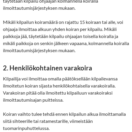
täytetään kilpailu ohjaajan kolmannella koiralla
ilmoittautumisjärjestyksen mukaan.
Mikäli kilpailun koiramäärä on rajattu 15 koiraan tai alle, voi
ohjaaja ilmoittaa alkuun yhden koiran per kilpailu. Mikäli
paikkoja jää, täytetään kilpailu ohjaajan toisella koiralla ja
mikäli paikkoja on senkin jälkeen vapaana, kolmannella koiralla
ilmoittautumisjärjestyksen mukaan.
2. Henkilökohtainen varakoira
Kilpailija voi ilmoittaa omalla päätöksellään kilpailevansa
ilmoitetun koiran sijasta henkilökohtaisella varakoiralla.
Varakoiran pitää olla ilmoitettu kilpailuun varakoiraksi
ilmoittautumisajan puitteissa.
Koiran vaihto tulee tehdä ennen kilpailun alkua ilmoittamalla
siitä sihteerille tai ratamestarille, viimeistään
tuomarinpuhuttelussa.