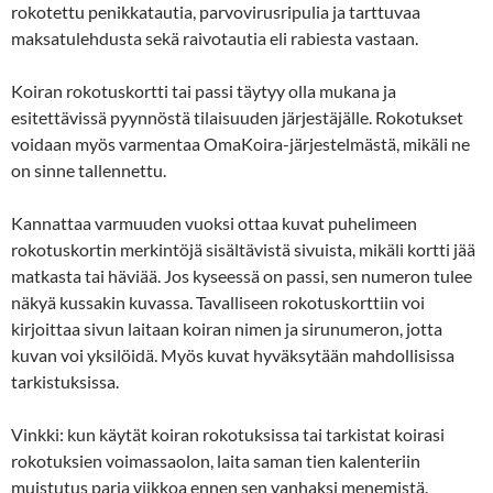
rokotettu penikkatautia, parvovirusripulia ja tarttuvaa
maksatulehdusta sekä raivotautia eli rabiesta vastaan.
Koiran rokotuskortti tai passi täytyy olla mukana ja
esitettävissä pyynnöstä tilaisuuden järjestäjälle. Rokotukset
voidaan myös varmentaa OmaKoira-järjestelmästä, mikäli ne
on sinne tallennettu.
Kannattaa varmuuden vuoksi ottaa kuvat puhelimeen
rokotuskortin merkintöjä sisältävistä sivuista, mikäli kortti jää
matkasta tai häviää. Jos kyseessä on passi, sen numeron tulee
näkyä kussakin kuvassa. Tavalliseen rokotuskorttiin voi
kirjoittaa sivun laitaan koiran nimen ja sirunumeron, jotta
kuvan voi yksilöidä. Myös kuvat hyväksytään mahdollisissa
tarkistuksissa.
Vinkki: kun käytät koiran rokotuksissa tai tarkistat koirasi
rokotuksien voimassaolon, laita saman tien kalenteriin
muistutus paria viikkoa ennen sen vanhaksi menemistä.