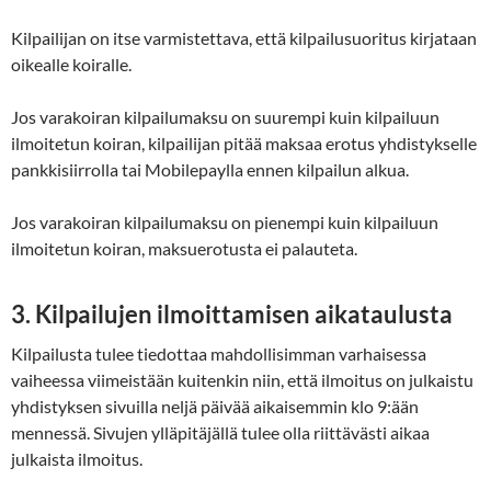
Kilpailijan on itse varmistettava, että kilpailusuoritus kirjataan
oikealle koiralle.
Jos varakoiran kilpailumaksu on suurempi kuin kilpailuun
ilmoitetun koiran, kilpailijan pitää maksaa erotus yhdistykselle
pankkisiirrolla tai Mobilepaylla ennen kilpailun alkua.
Jos varakoiran kilpailumaksu on pienempi kuin kilpailuun
ilmoitetun koiran, maksuerotusta ei palauteta.
3. Kilpailujen ilmoittamisen aikataulusta
Kilpailusta tulee tiedottaa mahdollisimman varhaisessa
vaiheessa viimeistään kuitenkin niin, että ilmoitus on julkaistu
yhdistyksen sivuilla neljä päivää aikaisemmin klo 9:ään
mennessä. Sivujen ylläpitäjällä tulee olla riittävästi aikaa
julkaista ilmoitus.