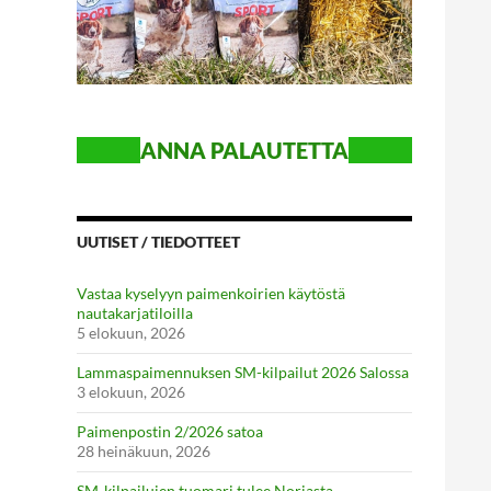
ANN
A PALAUTETTA
UUTISET / TIEDOTTEET
Vastaa kyselyyn paimenkoirien käytöstä
nautakarjatiloilla
5 elokuun, 2026
Lammaspaimennuksen SM-kilpailut 2026 Salossa
3 elokuun, 2026
Paimenpostin 2/2026 satoa
28 heinäkuun, 2026
SM-kilpailujen tuomari tulee Norjasta