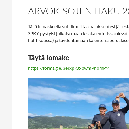
ARVOKISOJEN HAKU 2
Tällä lomakkeella voit ilmoittaa halukkuutesi järje
SPKY pystyisi julkaisemaan kisakalenterissa olevat 
huhtikuussa) ja täydentämään kalenteria peruskisoi
Täytä lomake
https://forms.gle/3erxpRJxpwmPhomP9