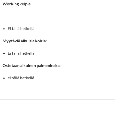
Working
kelpie
Ei tällä hetkellä
Myytäviä aikuisia koiria:
Ei tällä hetkellä
Ostetaan aikuinen paimenkoira:
ei tällä hetkellä