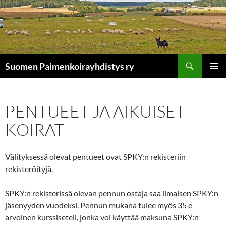
Siirry
sisältöön
Etsi
Suomen Paimenkoirayhdistys ry
ENSISIJ
VALIKK
PENTUEET JA AIKUISET
KOIRAT
Välityksessä olevat pentueet ovat SPKY:n rekisteriin
rekisteröityjä.
SPKY:n rekisterissä olevan pennun ostaja saa ilmaisen SPKY:n
jäsenyyden vuodeksi. Pennun mukana tulee myös 35 e
arvoinen kurssiseteli, jonka voi käyttää maksuna SPKY:n