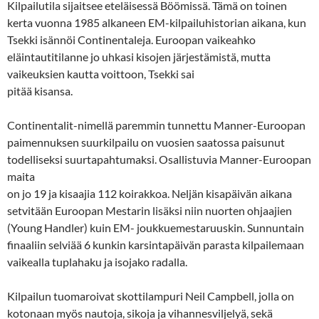
Kilpailutila sijaitsee eteläisessä Böömissä. Tämä on toinen
kerta vuonna 1985 alkaneen EM-kilpailuhistorian aikana, kun
Tsekki isännöi Continentaleja. Euroopan vaikeahko
eläintautitilanne jo uhkasi kisojen järjestämistä, mutta
vaikeuksien kautta voittoon, Tsekki sai
pitää kisansa.
Continentalit-nimellä paremmin tunnettu Manner-Euroopan
paimennuksen suurkilpailu on vuosien saatossa paisunut
todelliseksi suurtapahtumaksi. Osallistuvia Manner-Euroopan
maita
on jo 19 ja kisaajia 112 koirakkoa. Neljän kisapäivän aikana
setvitään Euroopan Mestarin lisäksi niin nuorten ohjaajien
(Young Handler) kuin EM- joukkuemestaruuskin. Sunnuntain
finaaliin selviää 6 kunkin karsintapäivän parasta kilpailemaan
vaikealla tuplahaku ja isojako radalla.
Kilpailun tuomaroivat skottilampuri Neil Campbell, jolla on
kotonaan myös nautoja, sikoja ja vihannesviljelyä, sekä