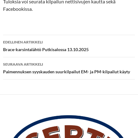
Tuloksia voi seurata kilpailun nettisivujen kautta sekä
Facebookissa.
Artikkelien
EDELLINEN ARTIKKELI
selaus
Brace-karsintalähtö Putkisalossa 13.10.2025
SEURAAVA ARTIKKELI
Paimennuksen syyskauden suurkilpailut EM- ja PM-kilpailut käyty