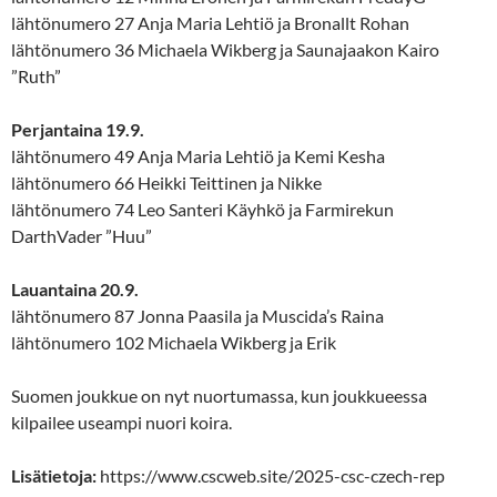
lähtönumero 27 Anja Maria Lehtiö ja Bronallt Rohan
lähtönumero 36 Michaela Wikberg ja Saunajaakon Kairo
”Ruth”
Perjantaina 19.9.
lähtönumero 49 Anja Maria Lehtiö ja Kemi Kesha
lähtönumero 66 Heikki Teittinen ja Nikke
lähtönumero 74 Leo Santeri Käyhkö ja Farmirekun
DarthVader ”Huu”
Lauantaina 20.9.
lähtönumero 87 Jonna Paasila ja Muscida’s Raina
lähtönumero 102 Michaela Wikberg ja Erik
Suomen joukkue on nyt nuortumassa, kun joukkueessa
kilpailee useampi nuori koira.
Lisätietoja:
https://www.cscweb.site/2025-csc-czech-rep