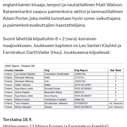
englantilainen kisaaja, lampuri ja nautatilallinen Matt Watson.
Ratamestariksi saapuu paimenkoira-aktiivi ja lammastilallinen
Adam Porter, joka meillä tunnetaan hyvin some-vaikuttajana
ja paimenkoiravaikuttajien haastattelijana.
Suomi lähettää kilpailuihin 8 + 2 (vara)-koiraisen
maajoukkueen. Joukkueen kapteeni on Leo Santeri Käyhkö ja
Farmirekun DarthVader (Huu). Joukkueessa kilpailevat:
Torstaina 18.9.
lähtönumero 12 Minna Eronen ja Farmirekun FreddyG