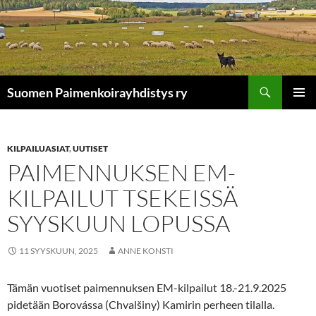
Siirry
sisältöön
Etsi
Suomen Paimenkoirayhdistys ry
ENSISIJ
VALIKK
KILPAILUASIAT
,
UUTISET
PAIMENNUKSEN EM-
KILPAILUT TSEKEISSÄ
SYYSKUUN LOPUSSA
11 SYYSKUUN, 2025
ANNE KONSTI
Tämän vuotiset paimennuksen EM-kilpailut 18.-21.9.2025
pidetään Borovássa (Chvalšiny) Kamirin perheen tilalla.