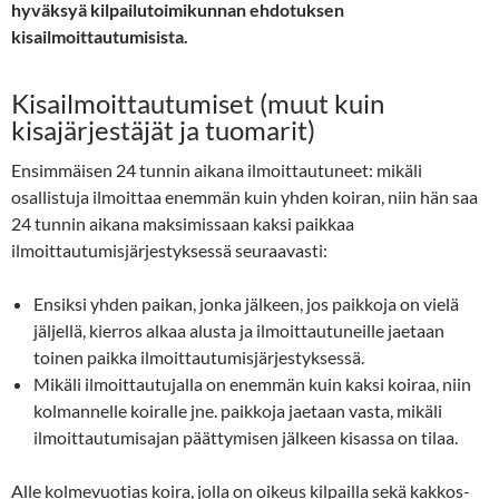
hyväksyä kilpailutoimikunnan ehdotuksen
kisailmoittautumisista.
Kisailmoittautumiset (muut kuin
kisajärjestäjät ja tuomarit)
Ensimmäisen 24 tunnin aikana ilmoittautuneet: mikäli
osallistuja ilmoittaa enemmän kuin yhden koiran, niin hän saa
24 tunnin aikana maksimissaan kaksi paikkaa
ilmoittautumisjärjestyksessä seuraavasti:
Ensiksi yhden paikan, jonka jälkeen, jos paikkoja on vielä
jäljellä, kierros alkaa alusta ja ilmoittautuneille jaetaan
toinen paikka ilmoittautumisjärjestyksessä.
Mikäli ilmoittautujalla on enemmän kuin kaksi koiraa, niin
kolmannelle koiralle jne. paikkoja jaetaan vasta, mikäli
ilmoittautumisajan päättymisen jälkeen kisassa on tilaa.
Alle kolmevuotias koira, jolla on oikeus kilpailla sekä kakkos-