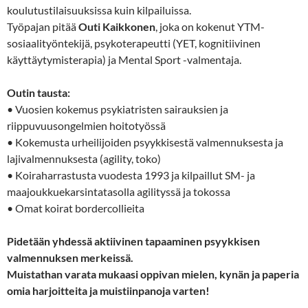
koulutustilaisuuksissa kuin kilpailuissa.
Työpajan pitää
Outi Kaikkonen
, joka on kokenut YTM-
sosiaalityöntekijä, psykoterapeutti (YET, kognitiivinen
käyttäytymisterapia) ja Mental Sport -valmentaja.
Outin tausta:
• Vuosien kokemus psykiatristen sairauksien ja
riippuvuusongelmien hoitotyössä
• Kokemusta urheilijoiden psyykkisestä valmennuksesta ja
lajivalmennuksesta (agility, toko)
• Koiraharrastusta vuodesta 1993 ja kilpaillut SM- ja
maajoukkuekarsintatasolla agilityssä ja tokossa
• Omat koirat bordercollieita
Pidetään yhdessä aktiivinen tapaaminen psyykkisen
valmennuksen merkeissä.
Muistathan varata mukaasi oppivan mielen, kynän ja paperia
omia harjoitteita ja muistiinpanoja varten!