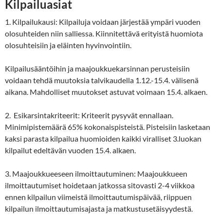
Kilpailuasiat
1. Kilpailukausi: Kilpailuja voidaan järjestää ympäri vuoden
olosuhteiden niin salliessa. Kiinnitettävä erityistä huomiota
olosuhteisiin ja eläinten hyvinvointiin.
Kilpailusääntöihin ja maajoukkuekarsinnan perusteisiin
voidaan tehdä muutoksia talvikaudella 1.12.-15.4. välisenä
aikana. Mahdolliset muutokset astuvat voimaan 15.4. alkaen.
2. Esikarsintakriteerit: Kriteerit pysyvät ennallaan.
Minimipistemäärä 65% kokonaispisteistä. Pisteisiin lasketaan
kaksi parasta kilpailua huomioiden kaikki viralliset 3.luokan
kilpailut edeltävän vuoden 15.4. alkaen.
3. Maajoukkueeseen ilmoittautuminen: Maajoukkueen
ilmoittautumiset hoidetaan jatkossa sitovasti 2-4 viikkoa
ennen kilpailun viimeistä ilmoittautumispäivää, riippuen
kilpailun ilmoittautumisajasta ja matkustusetäisyydestä.