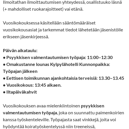
Ilmoitathan ilmoittautumisen yhteydessä, osallistuuko läsnä
(+ mahdolliset ruokarajoitteet) vai etänä.
Vuosikokouksessa käsitellään sääntömääräiset
vuosikokousasiat ja tarkemmat tiedot lähetetään jäsenistölle
erikseen jäsenkirjeessä.
Päivän aikataulu:
• Psyykkisen valmentautumisen työpaja: 11:00–12:30
• Omakustanne lounas Kylpylähotelli Kunnonpaikka:
Työpajan jälkeen
• Eettisen toimikunnan ajankohtaisia terveisiä: 13.30–13.45
• Vuosikokous: 13:45 alkaen.
• Iltapäiväkahvit
Vuosikokouksen avaa mielenkiintoinen
psyykkisen
valmentautumisen työpaja
, joka on suunnattu paimenkoirien
kanssa työskenteleville. Työpajasta saat vinkkejä, joita voi
hyödyntää koiratyöskentelyssä niin treeneissä,