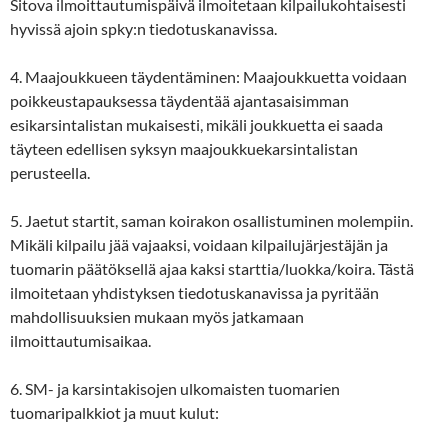
Sitova ilmoittautumispäivä ilmoitetaan kilpailukohtaisesti
hyvissä ajoin spky:n tiedotuskanavissa.
4. Maajoukkueen täydentäminen: Maajoukkuetta voidaan
poikkeustapauksessa täydentää ajantasaisimman
esikarsintalistan mukaisesti, mikäli joukkuetta ei saada
täyteen edellisen syksyn maajoukkuekarsintalistan
perusteella.
5. Jaetut startit, saman koirakon osallistuminen molempiin.
Mikäli kilpailu jää vajaaksi, voidaan kilpailujärjestäjän ja
tuomarin päätöksellä ajaa kaksi starttia/luokka/koira. Tästä
ilmoitetaan yhdistyksen tiedotuskanavissa ja pyritään
mahdollisuuksien mukaan myös jatkamaan
ilmoittautumisaikaa.
6. SM- ja karsintakisojen ulkomaisten tuomarien
tuomaripalkkiot ja muut kulut: