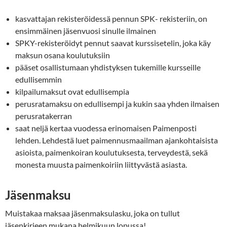
kasvattajan rekisteröidessä pennun SPK- rekisteriin, on
ensimmäinen jäsenvuosi sinulle ilmainen
SPKY-rekisteröidyt pennut saavat kurssisetelin, joka käy
maksun osana koulutuksiin
pääset osallistumaan yhdistyksen tukemille kursseille
edullisemmin
kilpailumaksut ovat edullisempia
perusratamaksu on edullisempi ja kukin saa yhden ilmaisen
perusratakerran
saat neljä kertaa vuodessa erinomaisen Paimenposti
lehden. Lehdestä luet paimennusmaailman ajankohtaisista
asioista, paimenkoiran koulutuksesta, terveydestä, sekä
monesta muusta paimenkoiriin liittyvästä asiasta.
Jäsenmaksu
Muistakaa maksaa jäsenmaksulasku, joka on tullut
jäsenkirjeen mukana helmikuun lopussa!