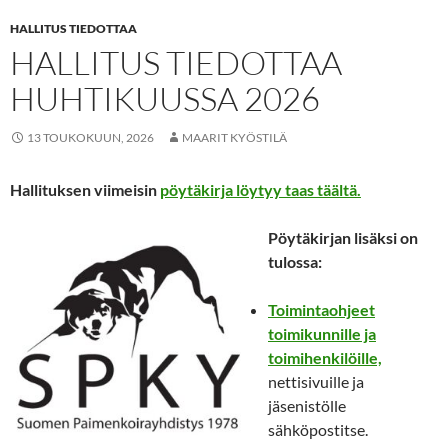
HALLITUS TIEDOTTAA
HALLITUS TIEDOTTAA
HUHTIKUUSSA 2026
13 TOUKOKUUN, 2026
MAARIT KYÖSTILÄ
Hallituksen viimeisin
pöytäkirja löytyy taas täältä.
Pöytäkirjan lisäksi on
tulossa:
Toimintaohjeet
toimikunnille ja
toimihenkilöille,
nettisivuille ja
jäsenistölle
sähköpostitse.