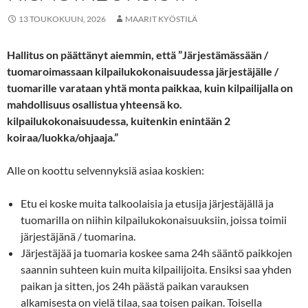
13 TOUKOKUUN, 2026
MAARIT KYÖSTILÄ
Hallitus on päättänyt aiemmin, että ”Järjestämässään /
tuomaroimassaan kilpailukokonaisuudessa järjestäjälle /
tuomarille
varataan yhtä monta paikkaa, kuin kilpailijalla on
mahdollisuus osallistua yhteensä ko.
kilpailukokonaisuudessa, kuitenkin enintään 2
koiraa/luokka/ohjaaja.”
Alle on koottu selvennyksiä asiaa koskien:
Etu ei koske muita talkoolaisia ja etusija järjestäjällä ja
tuomarilla on niihin kilpailukokonaisuuksiin, joissa toimii
järjestäjänä / tuomarina.
Järjestäjää ja tuomaria koskee sama 24h sääntö paikkojen
saannin suhteen kuin muita kilpailijoita. Ensiksi saa yhden
paikan ja sitten, jos 24h päästä paikan varauksen
alkamisesta on vielä tilaa, saa toisen paikan. Toisella