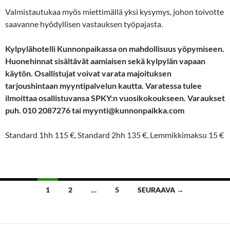
Valmistautukaa myös miettimällä yksi kysymys, johon toivotte
saavanne hyödyllisen vastauksen työpajasta.
Kylpylähotelli Kunnonpaikassa on mahdollisuus yöpymiseen.
Huonehinnat sisältävät aamiaisen sekä kylpylän vapaan
käytön. Osallistujat voivat varata majoituksen
tarjoushintaan myyntipalvelun kautta. Varatessa tulee
ilmoittaa osallistuvansa SPKY:n vuosikokoukseen. Varaukset
puh. 010 2087276 tai myynti@kunnonpaikka.com
Standard 1hh 115 €, Standard 2hh 135 €, Lemmikkimaksu 15 €
Artikkelien
1
2
…
5
SEURAAVA →
selaus