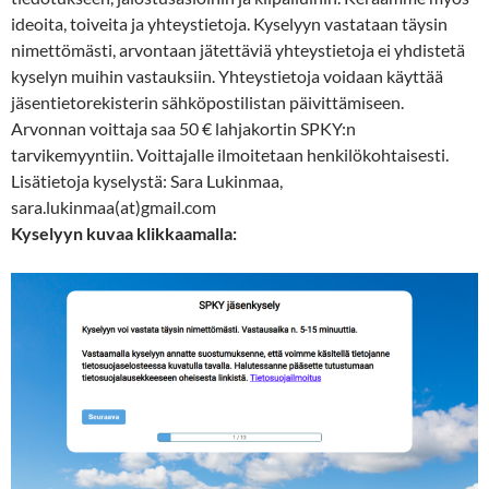
ideoita, toiveita ja yhteystietoja. Kyselyyn vastataan täysin
nimettömästi, arvontaan jätettäviä yhteystietoja ei yhdistetä
kyselyn muihin vastauksiin. Yhteystietoja voidaan käyttää
jäsentietorekisterin sähköpostilistan päivittämiseen.
Arvonnan voittaja saa 50 € lahjakortin SPKY:n
tarvikemyyntiin. Voittajalle ilmoitetaan henkilökohtaisesti.
Lisätietoja kyselystä: Sara Lukinmaa,
sara.lukinmaa(at)gmail.com
Kyselyyn kuvaa klikkaamalla: