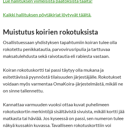
Lue hallituksen viimeisistä päätöksistä täältä!
Kaikki hallituksen pöytäkirjat löytyvät täältä.
Muistutus koirien rokotuksista
Osallistuessaan yhdistyksen tapahtumiin koiran tulee olla
rokotettu penikkatautia, parvovirusripulia ja tarttuvaa
maksatulehdusta sekä raivotautia eli rabiesta vastaan.
Koiran rokotuskortti tai passi täytyy olla mukana ja
esitettävissä pyynnöstä tilaisuuden järjestäjälle. Rokotukset
voidaan myös varmentaa OmaKoira-järjestelmästä, mikäli ne
on sinne tallennettu.
Kannattaa varmuuden vuoksi ottaa kuvat puhelimeen
rokotuskortin merkintöjä sisältävistä sivuista, mikäli kortti jää
matkasta tai häviää. Jos kyseessä on passi, sen numeron tulee
näkyä kussakin kuvassa. Tavalliseen rokotuskorttiin voi