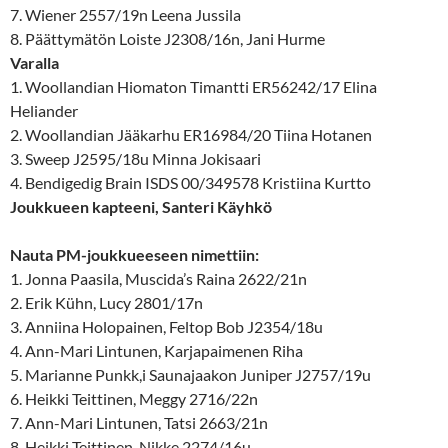
7. Wiener 2557/19n Leena Jussila
8. Päättymätön Loiste J2308/16n, Jani Hurme
Varalla
1. Woollandian Hiomaton Timantti ER56242/17 Elina
Heliander
2. Woollandian Jääkarhu ER16984/20 Tiina Hotanen
3. Sweep J2595/18u Minna Jokisaari
4. Bendigedig Brain ISDS 00/349578 Kristiina Kurtto
Joukkueen kapteeni, Santeri Käyhkö
Nauta PM-joukkueeseen nimettiin:
1. Jonna Paasila, Muscida’s Raina 2622/21n
2. Erik Kühn, Lucy 2801/17n
3. Anniina Holopainen, Feltop Bob J2354/18u
4. Ann-Mari Lintunen, Karjapaimenen Riha
5. Marianne Punkk,i Saunajaakon Juniper J2757/19u
6. Heikki Teittinen, Meggy 2716/22n
7. Ann-Mari Lintunen, Tatsi 2663/21n
8. Heikki Teittinen, Nikke 2274/16u