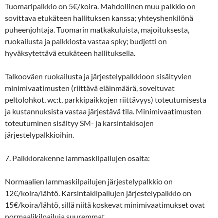
Tuomaripalkkio on 5€/koira. Mahdollinen muu palkkio on
sovittava etukäteen hallituksen kanssa; yhteyshenkilönä
puheenjohtaja. Tuomarin matkakuluista, majoituksesta,
ruokailusta ja palkkiosta vastaa spky; budjetti on
hyväksytettävä etukäteen hallituksella.
Talkooväen ruokailusta ja järjestelypalkkioon sisältyvien
minimivaatimusten (riittävä eläinmäärä, soveltuvat
peltolohkot, wc:t, parkkipaikkojen riittävyys) toteutumisesta
ja kustannuksista vastaa järjestävä tila. Minimivaatimusten
toteutuminen sisältyy SM- ja karsintakisojen
järjestelypalkkioihin.
7. Palkkiorakenne lammaskilpailujen osalta:
Normaalien lammaskilpailujen järjestelypalkkio on
12€/koira/lähtö. Karsintakilpailujen järjestelypalkkio on
15€/koira/lähtö, sillä niitä koskevat minimivaatimukset ovat
normaalikilpailuja suuremmat.