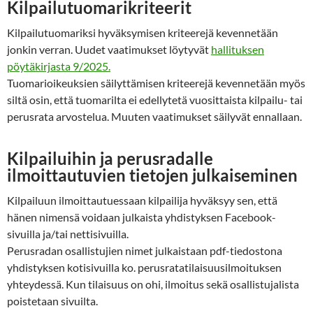
Kilpailutuomarikriteerit
Kilpailutuomariksi hyväksymisen kriteerejä kevennetään
jonkin verran. Uudet vaatimukset löytyvät
hallituksen
pöytäkirjasta 9/2025.
Tuomarioikeuksien säilyttämisen kriteerejä kevennetään myös
siltä osin, että tuomarilta ei edellytetä vuosittaista kilpailu- tai
perusrata arvostelua. Muuten vaatimukset säilyvät ennallaan.
Kilpailuihin ja perusradalle
ilmoittautuvien tietojen julkaiseminen
Kilpailuun ilmoittautuessaan kilpailija hyväksyy sen, että
hänen nimensä voidaan julkaista yhdistyksen Facebook-
sivuilla ja/tai nettisivuilla.
Perusradan osallistujien nimet julkaistaan pdf-tiedostona
yhdistyksen kotisivuilla ko. perusratatilaisuusilmoituksen
yhteydessä. Kun tilaisuus on ohi, ilmoitus sekä osallistujalista
poistetaan sivuilta.