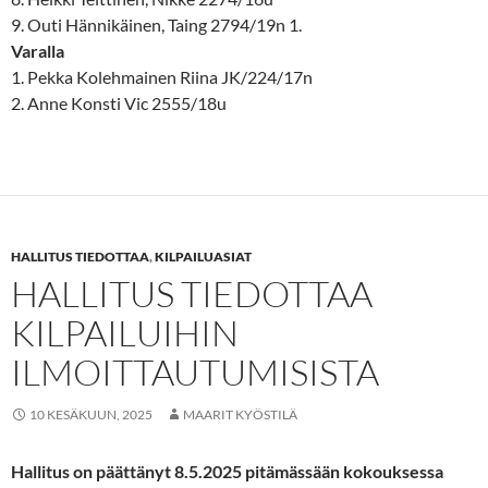
9. Outi Hännikäinen, Taing 2794/19n 1.
Varalla
1. Pekka Kolehmainen Riina JK/224/17n
2. Anne Konsti Vic 2555/18u
HALLITUS TIEDOTTAA
,
KILPAILUASIAT
HALLITUS TIEDOTTAA
KILPAILUIHIN
ILMOITTAUTUMISISTA
10 KESÄKUUN, 2025
MAARIT KYÖSTILÄ
Hallitus on päättänyt 8.5.2025 pitämässään kokouksessa