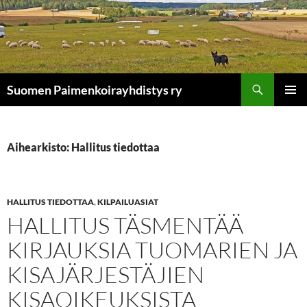
Siirry
sisältöön
Etsi
Suomen Paimenkoirayhdistys ry
ENSISIJ
VALIKK
Aihearkisto: Hallitus tiedottaa
HALLITUS TIEDOTTAA
,
KILPAILUASIAT
HALLITUS TÄSMENTÄÄ
KIRJAUKSIA TUOMARIEN JA
KISAJÄRJESTÄJIEN
KISAOIKEUKSISTA