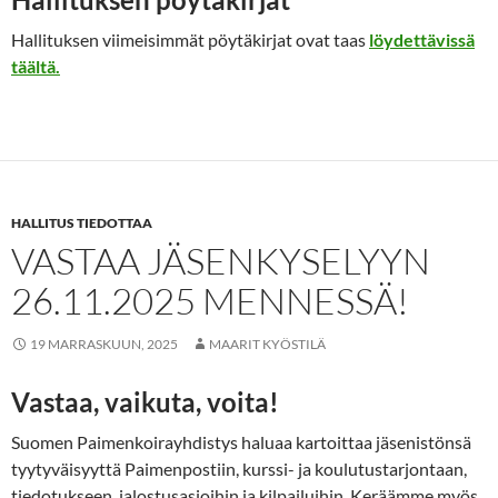
Hallituksen viimeisimmät pöytäkirjat ovat taas
löydettävissä
täältä.
HALLITUS TIEDOTTAA
VASTAA JÄSENKYSELYYN
26.11.2025 MENNESSÄ!
19 MARRASKUUN, 2025
MAARIT KYÖSTILÄ
Vastaa, vaikuta, voita!
Suomen Paimenkoirayhdistys haluaa kartoittaa jäsenistönsä
tyytyväisyyttä Paimenpostiin, kurssi- ja koulutustarjontaan,
tiedotukseen, jalostusasioihin ja kilpailuihin. Keräämme myös