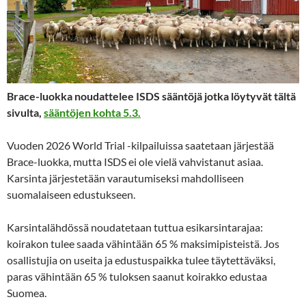
Brace-luokka noudattelee ISDS sääntöjä jotka löytyvät tältä
sivulta,
sääntöjen kohta 5.3.
Vuoden 2026 World Trial -kilpailuissa saatetaan järjestää
Brace-luokka, mutta ISDS ei ole vielä vahvistanut asiaa.
Karsinta järjestetään varautumiseksi mahdolliseen
suomalaiseen edustukseen.
Karsintalähdössä noudatetaan tuttua esikarsintarajaa:
koirakon tulee saada vähintään 65 % maksimipisteistä. Jos
osallistujia on useita ja edustuspaikka tulee täytettäväksi,
paras vähintään 65 % tuloksen saanut koirakko edustaa
Suomea.