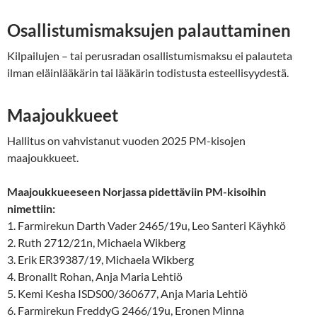
Osallistumismaksujen palauttaminen
Kilpailujen – tai perusradan osallistumismaksu ei palauteta
ilman eläinlääkärin tai lääkärin todistusta esteellisyydestä.
Maajoukkueet
Hallitus on vahvistanut vuoden 2025 PM-kisojen
maajoukkueet.
Maajoukkueeseen Norjassa pidettäviin PM-kisoihin
nimettiin:
1. Farmirekun Darth Vader 2465/19u, Leo Santeri Käyhkö
2. Ruth 2712/21n, Michaela Wikberg
3. Erik ER39387/19, Michaela Wikberg
4. Bronallt Rohan, Anja Maria Lehtiö
5. Kemi Kesha ISDS00/360677, Anja Maria Lehtiö
6. Farmirekun FreddyG 2466/19u, Eronen Minna