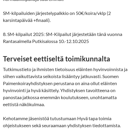
SM-kilpailuiden järjestelypalkkio on 50€/koira/vklp (2
karsintapäivää +finaali).
8. SM-kilpailut 2025: SM-Kilpailut järjestetään tänä vuonna
Rantasalmella Putkisalossa 10.-12.10.2025
Terveiset eettiseltä toimikunnalta
Tutkimustieto ja ihmisten tietoisuus eläinten hyvinvoinnista ja
siihen vaikuttavista seikoista lisääntyy jatkuvasti. Suomen
Paimenkoirayhdistyksen perustana on aina ollut eläinten
hyvinvointi ja hyvä käsittely. Yhdistyksen tavoitteena on
panostaa jatkossa enemmän koulutukseen, unohtamatta
eettistä näkökulmaa.
Kehotamme jäsenistöä tutustumaan Hyvä tapa toimia
ohjeistukseen sekä seuraamaan yhdistyksen tiedottamista.