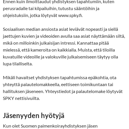
Ennen kuin ilmoittaudut yhdistyksen tapahtumiin, kuten
perusradalle tai kilpailuihin, tutustu sääntöihin ja
ohjeistuksiin, jotka löytyvät www.spky.fi.
Sosiaalisen median ansiosta asiat leviävät nopeasti ja siellä
jaettujen kuvien ja videoiden avulla saa asiat näyttämään siltä,
mikä on milloinkin julkaisijan intressi. Kannattaa pitää
mielessä, että kameroita on kaikkialla. Muista, että tiloilla
kuvatuille videoille ja valokuville julkaisemiseen täytyy olla
lupa tilalliselta.
Mikäli havaitset yhdistyksen tapahtumissa epäkohtia, ota
yhteyttä palautelomakkeella, eettiseen toimikuntaan tai
hallituksen jäseneen. Yhteystiedot ja palautelomake löytyvät
SPKY nettisivuilta.
Jäsenyyden hyötyjä
Kun olet Suomen paimenkoirayhdistyksen jäsen