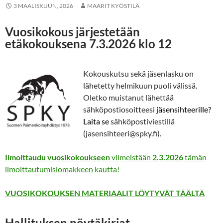
3 MAALISKUUN, 2026
MAARIT KYÖSTILÄ
Vuosikokous järjestetään
etäkokouksena 7.3.2026 klo 12
Kokouskutsu sekä jäsenlasku on
lähetetty helmikuun puoli välissä.
Oletko muistanut lähettää
sähköpostiosoitteesi
jäsensihteerille?
Laita se
sähköpostiviestillä
(jasensihteeri@spky.fi).
Ilmoittaudu vuosikokoukseen
viimeistään
2.3.2026
tämän
ilmoittautumislomakkeen kautta!
VUOSIKOKOUKSEN MATERIAALIT LÖYTYVÄT TÄÄLTÄ
Hallituksen pöytäkirjat