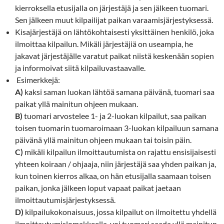
kierroksella etusijalla on järjestäjä ja sen jälkeen tuomari.
Sen jälkeen muut kilpailijat paikan varaamisjärjestyksessä.
Kisajärjestäjä on lähtökohtaisesti yksittäinen henkilö, joka
ilmoittaa kilpailun. Mikäli järjestäjiä on useampia, he
jakavat järjestäjälle varatut paikat niistä keskenään sopien
ja informoivat siitä kilpailuvastaavalle.
Esimerkkejä:
A)
kaksi saman luokan lähtöä samana päivänä, tuomari saa
paikat yllä mainitun ohjeen mukaan.
B)
tuomari arvostelee 1- ja 2-luokan kilpailut, saa paikan
toisen tuomarin tuomaroimaan 3-luokan kilpailuun samana
päivänä yllä mainitun ohjeen mukaan tai toisin päin.
C)
mikäli kilpailun ilmoittautumista on rajattu ensisijaisesti
yhteen koiraan / ohjaaja, niin järjestäjä saa yhden paikan ja,
kun toinen kierros alkaa, on hän etusijalla saamaan toisen
paikan, jonka jälkeen loput vapaat paikat jaetaan
ilmoittautumisjärjestyksessä.
D)
kilpailukokonaisuus, jossa kilpailut on ilmoitettu yhdellä
ilmoittautumislomakkeella, voi tuomari saada yllä mainitun