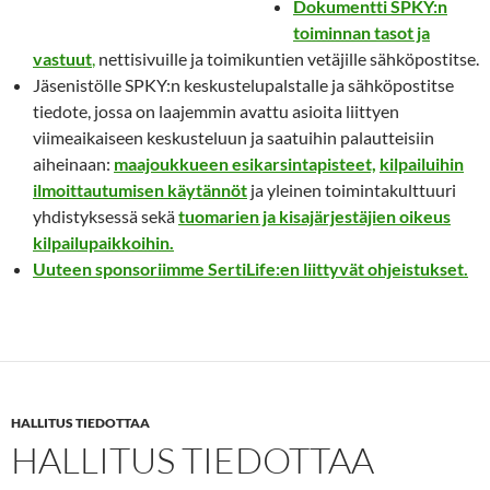
Dokumentti SPKY:n
toiminnan tasot ja
vastuut
,
nettisivuille ja toimikuntien vetäjille sähköpostitse.
Jäsenistölle SPKY:n keskustelupalstalle ja sähköpostitse
tiedote, jossa on laajemmin avattu asioita liittyen
viimeaikaiseen keskusteluun ja saatuihin palautteisiin
aiheinaan:
maajoukkueen esikarsintapisteet,
kilpailuihin
ilmoittautumisen käytännöt
ja yleinen toimintakulttuuri
yhdistyksessä sekä
tuomarien ja kisajärjestäjien oikeus
kilpailupaikkoihin.
Uuteen sponsoriimme SertiLife:en liittyvät ohjeistukset.
HALLITUS TIEDOTTAA
HALLITUS TIEDOTTAA